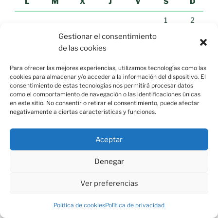
L
M
X
J
V
S
D
1
2
Gestionar el consentimiento
3
4
5
6
7
8
9
de las cookies
10
11
12
13
14
15
16
Para ofrecer las mejores experiencias, utilizamos tecnologías como las
17
18
19
20
21
22
23
cookies para almacenar y/o acceder a la información del dispositivo. El
consentimiento de estas tecnologías nos permitirá procesar datos
24
25
26
27
28
29
30
como el comportamiento de navegación o las identificaciones únicas
en este sitio. No consentir o retirar el consentimiento, puede afectar
31
negativamente a ciertas características y funciones.
« Jul
Aceptar
Denegar
NOTICIAS «EL MUNDO»
Ver preferencias
Vivas pide a Europa el "blindaje" de la
Política de cookies
Política de privacidad
frontera y alerta: Ceuta está "en