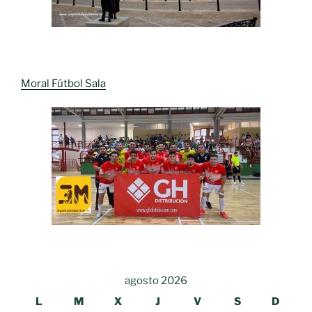
Moral Fútbol Sala
agosto 2026
L
M
X
J
V
S
D