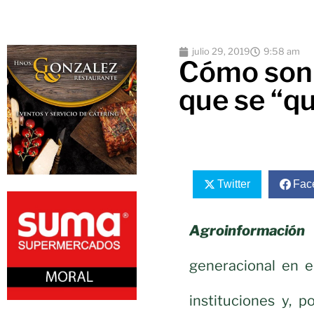
julio 29, 2019
9:58 am
Cómo son 
que se “qu
Twitter
Fac
Agroinformación 
generacional en e
instituciones y, p