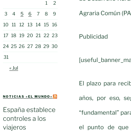
1
2
Agraria Común (PA
3
4
5
6
7
8
9
10
11
12
13
14
15
16
17
18
19
20
21
22
23
Publicidad
24
25
26
27
28
29
30
31
[useful_banner_ma
« Jul
El plazo para reci
años, por eso, se
NOTICIAS «EL MUNDO»
España establece
“fundamental” para
controles a los
viajeros
el punto de que 