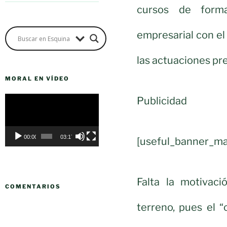
cursos de forma
empresarial con el 
las actuaciones pr
MORAL EN VÍDEO
Reproductor
Publicidad
de
vídeo
00:00
03:17
[useful_banner_ma
Falta la motivaci
COMENTARIOS
terreno, pues el 