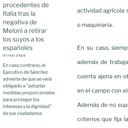
procedentes de
actividad agrícola
Italia tras la
negativa de
o maquinaria.
Meloni a retirar
los suyos a los
españoles
En su caso, siemp
07/08/2026
además de trabaja
En caso contrario, el
Ejecutivo de Sánchez
cuenta ajena en ot
advierte de que se verá
obligado a "adoptar
en el campo con el 
medidas proporcionales
para proteger los
Además de no supe
intereses y la dignidad"
de sus ciudadanos
criterios que fij