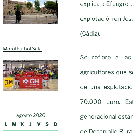
explica a Efeagro J
explotación en Jos
(Cádiz).
Moral Fútbol Sala
Se refiere a la
agricultores que 
de una explotac
70.000 euro. Es
agosto 2026
generacional están
L
M
X
J
V
S
D
de Desarrollo Rural