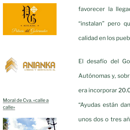
favorecer la lleg
“instalan” pero q
calidad en los pueb
El desafío del G
Autónomas y, sobre
era incorporar
20.0
Moral de Cva. «calle a
“Ayudas están dan
calle»
unos dos o tres añ