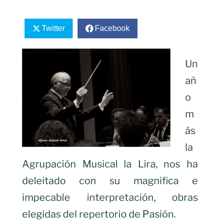
Twitter
Facebook
Un
añ
o
m
ás
la
Agrupación Musical la Lira, nos ha
deleitado con su magnifica e
impecable interpretación, obras
elegidas del repertorio de Pasión.