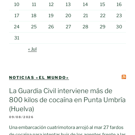
10
11
12
13
14
15
16
17
18
19
20
21
22
23
24
25
26
27
28
29
30
31
« Jul
NOTICIAS «EL MUNDO»
La Guardia Civil interviene más de
800 kilos de cocaína en Punta Umbría
(Huelva)
09/08/2026
Una embarcación cuatrimotora arrojó al mar 27 fardos
de cocaína para intentar huir de los agentes frente a las