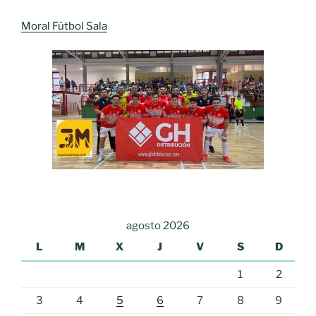
Moral Fútbol Sala
agosto 2026
L
M
X
J
V
S
D
1
2
3
4
5
6
7
8
9