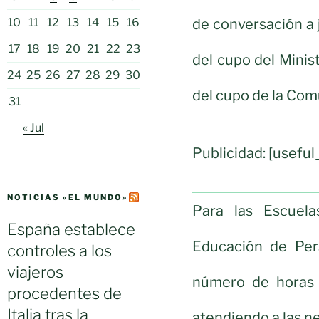
de conversación a
10
11
12
13
14
15
16
17
18
19
20
21
22
23
del cupo del Minis
24
25
26
27
28
29
30
del cupo de la Co
31
« Jul
Publicidad: [usef
NOTICIAS «EL MUNDO»
Para las Escuela
España establece
Educación de Pers
controles a los
viajeros
número de horas a
procedentes de
Italia tras la
atendiendo a las n