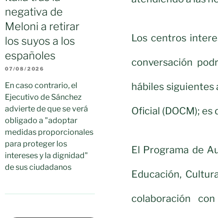
negativa de
Meloni a retirar
Los centros inter
los suyos a los
españoles
conversación podr
07/08/2026
hábiles siguientes 
En caso contrario, el
Ejecutivo de Sánchez
advierte de que se verá
Oficial (DOCM); es d
obligado a "adoptar
medidas proporcionales
para proteger los
El Programa de Au
intereses y la dignidad"
de sus ciudadanos
Educación, Cultur
colaboración con