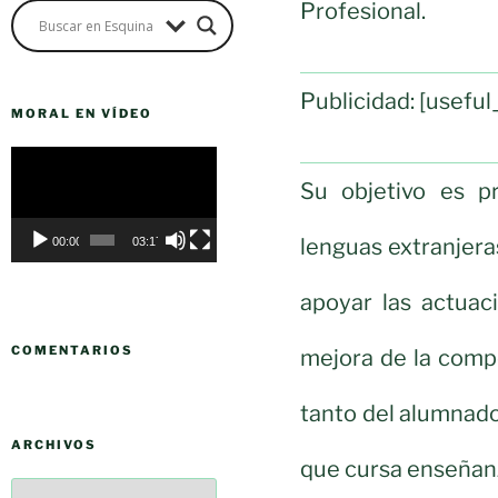
Profesional.
Publicidad: [usef
MORAL EN VÍDEO
Reproductor
de
Su objetivo es p
vídeo
lenguas extranjera
00:00
03:17
apoyar las actuac
COMENTARIOS
mejora de la comp
tanto del alumnad
ARCHIVOS
que cursa enseñan