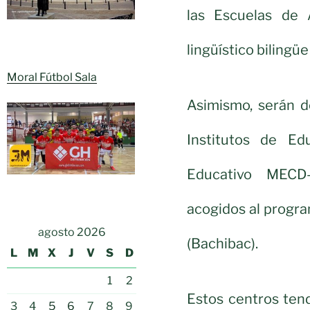
las Escuelas de
lingüístico bilingüe
Moral Fútbol Sala
Asimismo, serán d
Institutos de Ed
Educativo MECD-
acogidos al progra
agosto 2026
(Bachibac).
L
M
X
J
V
S
D
1
2
Estos centros tend
3
4
5
6
7
8
9