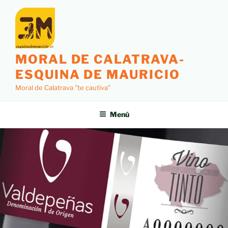
MORAL DE CALATRAVA-
ESQUINA DE MAURICIO
Moral de Calatrava "te cautiva"
Menú