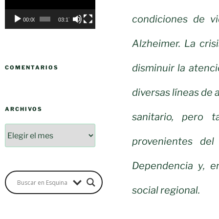
vídeo
condiciones de vi
00:00
03:17
Alzheimer. La cri
disminuir la atenc
COMENTARIOS
diversas líneas de 
ARCHIVOS
sanitario, pero 
provenientes de
Dependencia y, en
social regional.