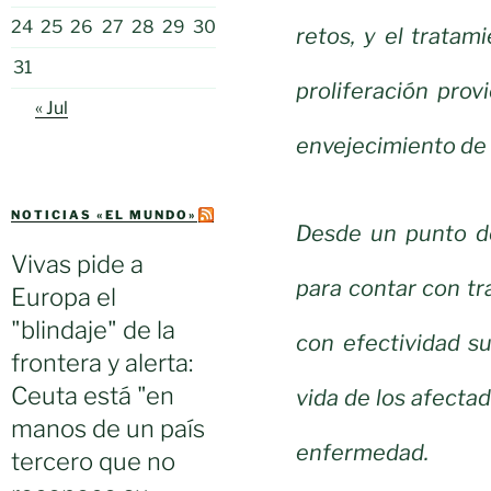
24
25
26
27
28
29
30
retos, y el tratam
31
proliferación pro
« Jul
envejecimiento de 
NOTICIAS «EL MUNDO»
Desde un punto de
Vivas pide a
para contar con tr
Europa el
"blindaje" de la
con efectividad s
frontera y alerta:
Ceuta está "en
vida de los afecta
manos de un país
enfermedad.
tercero que no