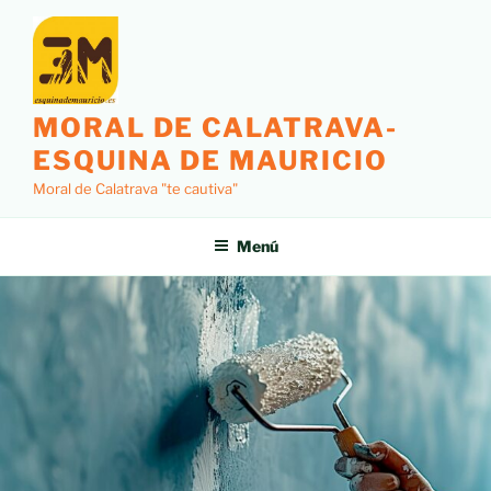
MORAL DE CALATRAVA-
ESQUINA DE MAURICIO
Moral de Calatrava "te cautiva"
Menú