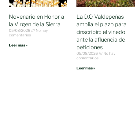
Novenario en Honor a
La D.O Valdepeñas
la Virgen de la Sierra.
amplia el plazo para
05/08/2026
No hay
«inscribir» el viñedo
comentarios
ante la afluencia de
Leer más »
peticiones
05/08/2026
No hay
comentarios
Leer más »