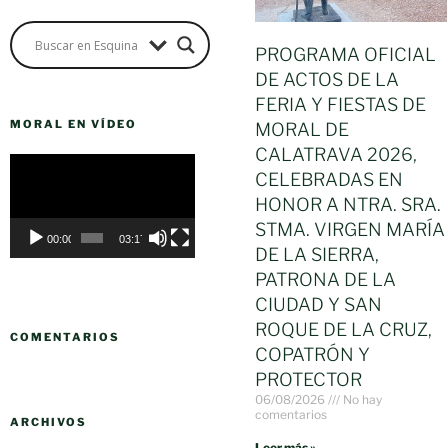
PROGRAMA OFICIAL
DE ACTOS DE LA
FERIA Y FIESTAS DE
MORAL EN VÍDEO
MORAL DE
CALATRAVA 2026,
Reproductor
CELEBRADAS EN
de
HONOR A NTRA. SRA.
vídeo
STMA. VIRGEN MARÍA
00:00
03:17
DE LA SIERRA,
PATRONA DE LA
CIUDAD Y SAN
ROQUE DE LA CRUZ,
COMENTARIOS
COPATRÓN Y
PROTECTOR
06/08/2026
No hay
comentarios
ARCHIVOS
Leer más »