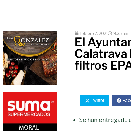
febrero 2, 2021
9:35 am
El Ayunta
Calatrava
filtros EP
Twitter
Fac
Se han entregado a