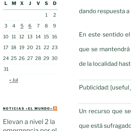
L
M
X
J
V
S
D
dando respuesta a 
1
2
3
4
5
6
7
8
9
En este sentido e
10
11
12
13
14
15
16
17
18
19
20
21
22
23
que se mantendrá l
24
25
26
27
28
29
30
de la localidad hast
31
« Jul
Publicidad: [usef
NOTICIAS «EL MUNDO»
Un recurso que se
Elevan a nivel 2 la
que está sufragado
emergencia por el