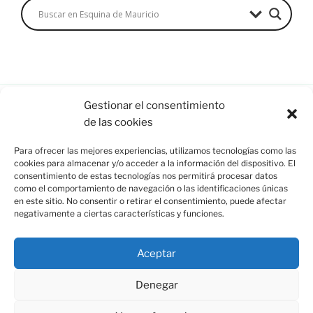
Gestionar el consentimiento
de las cookies
Esquina de Mauricio, C/ Esparto, 37. 13350 Moral de
Para ofrecer las mejores experiencias, utilizamos tecnologías como las
Calatrava (C.Real) info@esquinademauricio.es
cookies para almacenar y/o acceder a la información del dispositivo. El
consentimiento de estas tecnologías nos permitirá procesar datos
«Aviso Legal»
como el comportamiento de navegación o las identificaciones únicas
en este sitio. No consentir o retirar el consentimiento, puede afectar
negativamente a ciertas características y funciones.
Aceptar
Denegar