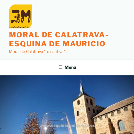
MORAL DE CALATRAVA-
ESQUINA DE MAURICIO
Moral de Calatrava "te cautiva"
Menú