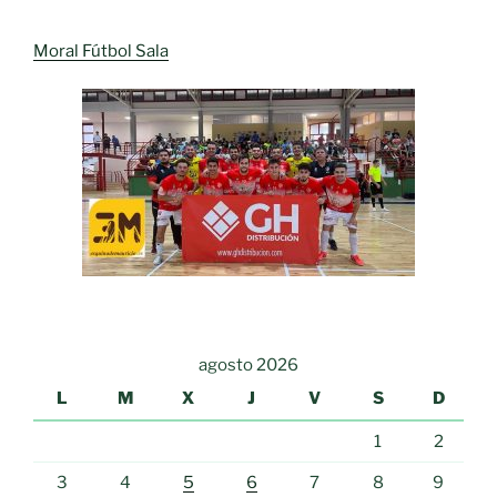
Moral Fútbol Sala
agosto 2026
L
M
X
J
V
S
D
1
2
3
4
5
6
7
8
9