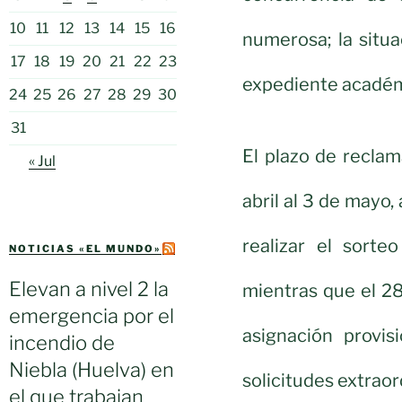
10
11
12
13
14
15
16
numerosa; la situa
17
18
19
20
21
22
23
expediente académi
24
25
26
27
28
29
30
31
El plazo de reclam
« Jul
abril al 3 de mayo,
realizar el sort
NOTICIAS «EL MUNDO»
Elevan a nivel 2 la
mientras que el 28
emergencia por el
asignación provis
incendio de
Niebla (Huelva) en
solicitudes extraor
el que trabajan