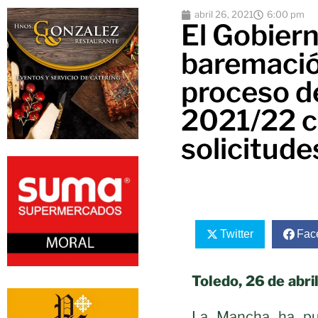
abril 26, 2021
6:00 pm
El Gobiern
baremació
proceso d
2021/22 c
solicitude
Twitter
Fac
Toledo, 26 de abri
La Mancha ha pub