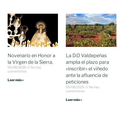
Novenario en Honor a
La D.O Valdepeñas
la Virgen de la Sierra.
amplia el plazo para
05/08/2026
No hay
«inscribir» el viñedo
comentarios
ante la afluencia de
Leer más »
peticiones
05/08/2026
No hay
comentarios
Leer más »