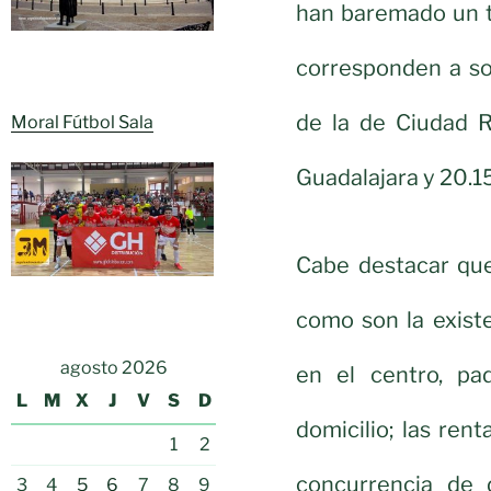
han baremado un to
corresponden a sol
de la de Ciudad R
Moral Fútbol Sala
Guadalajara y 20.15
Cabe destacar que
como son la exist
agosto 2026
en el centro, pa
L
M
X
J
V
S
D
domicilio; las rent
1
2
concurrencia de d
3
4
5
6
7
8
9