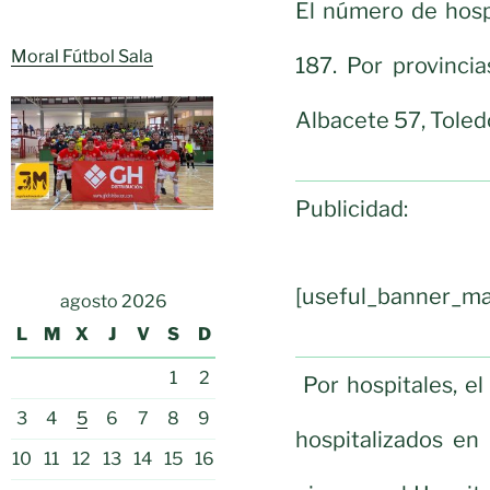
El número de hosp
Moral Fútbol Sala
187. Por provinci
Albacete 57, Toled
Publicidad:
[useful_banner_ma
agosto 2026
L
M
X
J
V
S
D
1
2
Por hospitales, e
3
4
5
6
7
8
9
hospitalizados en
10
11
12
13
14
15
16