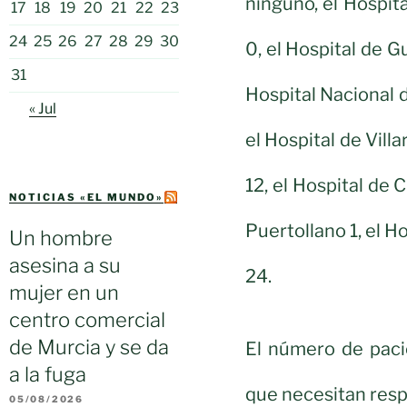
ninguno, el Hospit
17
18
19
20
21
22
23
24
25
26
27
28
29
30
0, el Hospital de G
31
Hospital Nacional d
« Jul
el Hospital de Villa
12, el Hospital de C
NOTICIAS «EL MUNDO»
Puertollano 1, el H
Un hombre
asesina a su
24.
mujer en un
centro comercial
de Murcia y se da
El número de paci
a la fuga
que necesitan resp
05/08/2026