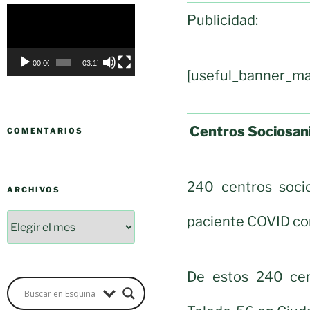
Reproductor
Publicidad:
de
vídeo
00:00
03:17
[useful_banner_ma
Centros Sociosani
COMENTARIOS
240 centros socio
ARCHIVOS
paciente COVID co
De estos 240 cen