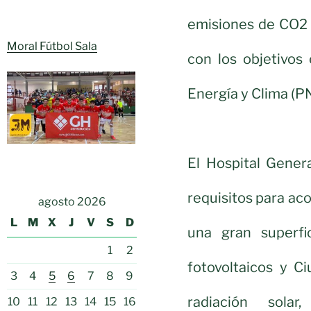
emisiones de CO2 
Moral Fútbol Sala
con los objetivos
Energía y Clima (P
El Hospital Gener
requisitos para aco
agosto 2026
L
M
X
J
V
S
D
una gran superfi
1
2
fotovoltaicos y C
3
4
5
6
7
8
9
radiación sola
10
11
12
13
14
15
16