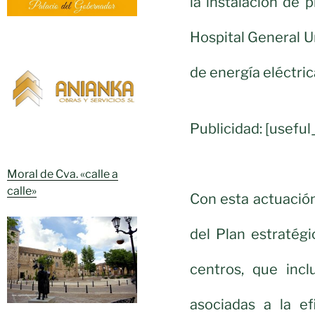
la instalación de p
Hospital General U
de energía eléctric
Publicidad: [usef
Moral de Cva. «calle a
calle»
Con esta actuació
del Plan estratég
centros, que incl
asociadas a la e