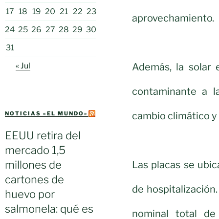
17
18
19
20
21
22
23
aprovechamiento.
24
25
26
27
28
29
30
31
Además, la solar 
« Jul
contaminante a la
cambio climático y 
NOTICIAS «EL MUNDO»
EEUU retira del
mercado 1,5
millones de
Las placas se ubic
cartones de
de hospitalizació
huevo por
salmonela: qué es
nominal total de 