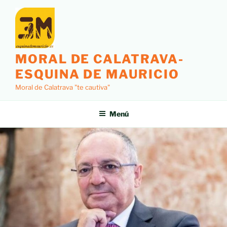
MORAL DE CALATRAVA-
ESQUINA DE MAURICIO
Moral de Calatrava "te cautiva"
Menú