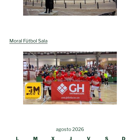
Moral Fútbol Sala
agosto 2026
L
M
X
J
V
S
D