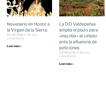
Novenario en Honor a
La D.O Valdepeñas
la Virgen de la Sierra.
amplia el plazo para
05/08/2026
No hay
«inscribir» el viñedo
comentarios
ante la afluencia de
Leer más »
peticiones
05/08/2026
No hay
comentarios
Leer más »