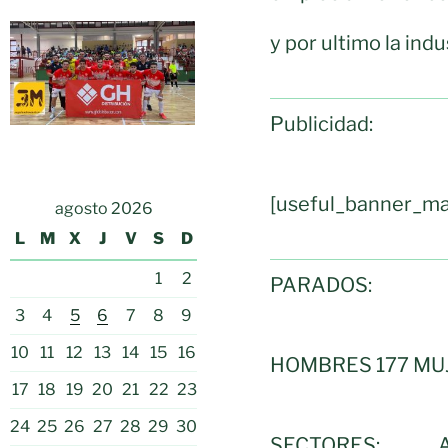
y por ultimo la ind
Publicidad:
[useful_banner_ma
agosto 2026
L
M
X
J
V
S
D
1
2
PARADOS:
3
4
5
6
7
8
9
10
11
12
13
14
15
16
HOMBRES 177 MU
17
18
19
20
21
22
23
24
25
26
27
28
29
30
SECTORES: A