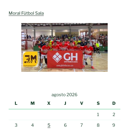
Moral Fútbol Sala
agosto 2026
L
M
X
J
V
S
D
1
2
3
4
5
6
7
8
9