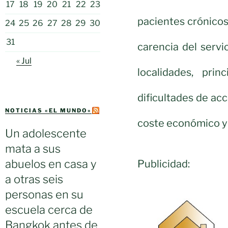
17
18
19
20
21
22
23
pacientes crónicos
24
25
26
27
28
29
30
31
carencia del servi
« Jul
localidades, pri
dificultades de acc
NOTICIAS «EL MUNDO»
coste económico y p
Un adolescente
mata a sus
abuelos en casa y
Publicidad:
a otras seis
personas en su
escuela cerca de
Bangkok antes de