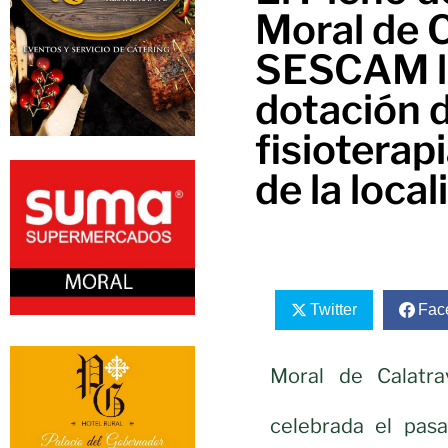
Moral de C
SESCAM la
dotación d
fisioterap
de la local
Twitter
Fac
Moral de Calatra
celebrada el pasa