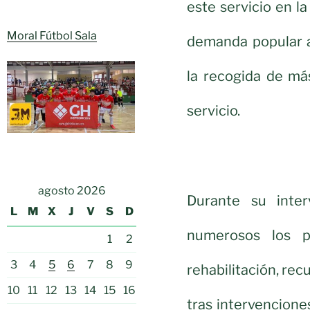
este servicio en l
Moral Fútbol Sala
demanda popular 
la recogida de má
servicio.
agosto 2026
Durante su inte
L
M
X
J
V
S
D
numerosos los p
1
2
3
4
5
6
7
8
9
rehabilitación, rec
10
11
12
13
14
15
16
tras intervencion