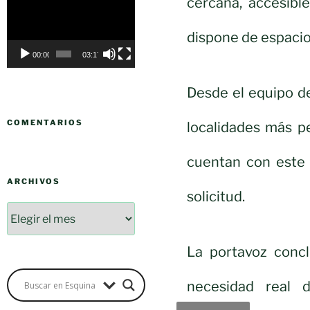
cercana, accesibl
Reproductor
de
dispone de espacio
vídeo
00:00
03:17
Desde el equipo d
COMENTARIOS
localidades más p
cuentan con este s
ARCHIVOS
solicitud.
La portavoz concl
necesidad real 