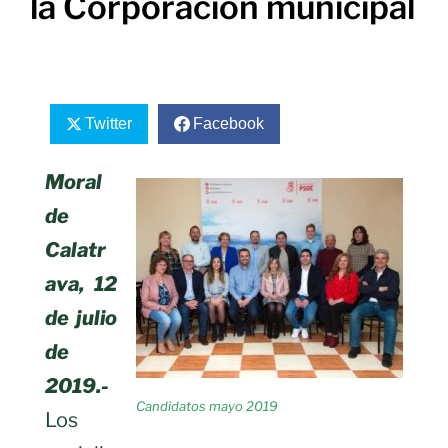
la Corporación municipal
Twitter
Facebook
Moral
de
Calatr
ava, 12
de julio
de
2019.-
Candidatos mayo 2019
Los