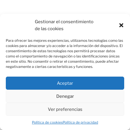
Gestionar el consentimiento
NOTICIAS «EL MUNDO»
de las cookies
Un adolescente mata a sus abuelos
Para ofrecer las mejores experiencias, utilizamos tecnologías como las
en casa y a otras seis personas en su
cookies para almacenar y/o acceder a la información del dispositivo. El
consentimiento de estas tecnologías nos permitirá procesar datos
escuela cerca de Bangkok antes de
como el comportamiento de navegación o las identificaciones únicas
suicidarse
en este sitio. No consentir o retirar el consentimiento, puede afectar
negativamente a ciertas características y funciones.
07/08/2026
Según las primeras informaciones, entre los fallecidos
Aceptar
figura la persona que ha abierto fuego, que sería un
adolescente
Denegar
Ver preferencias
Política de cookies
Política de privacidad