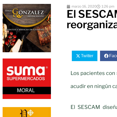
marzo 16, 2020
1:26 pm
El SESCAM
reorganiz
Twitter
Fac
Los pacientes con
acudir en ningún c
El SESCAM diseña 