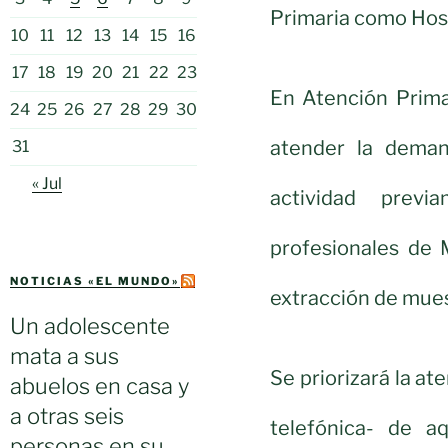
Primaria como Hosp
10
11
12
13
14
15
16
17
18
19
20
21
22
23
En Atención Prima
24
25
26
27
28
29
30
atender la deman
31
« Jul
actividad previ
profesionales de M
NOTICIAS «EL MUNDO»
extracción de muest
Un adolescente
mata a sus
Se priorizará la at
abuelos en casa y
a otras seis
telefónica- de a
personas en su