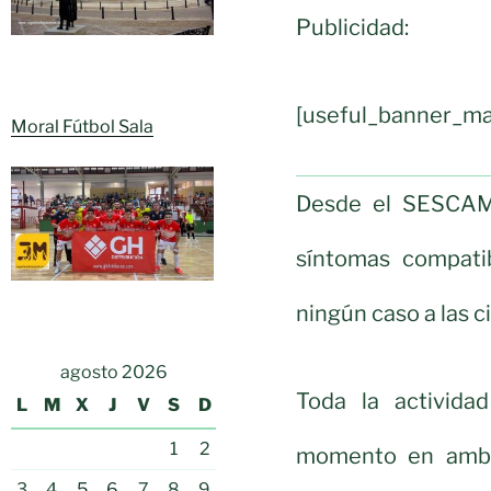
Publicidad:
[useful_banner_ma
Moral Fútbol Sala
Desde el SESCAM 
síntomas compati
ningún caso a las 
agosto 2026
Toda la activida
L
M
X
J
V
S
D
1
2
momento en ambos
3
4
5
6
7
8
9