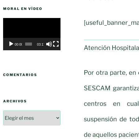
MORAL EN VÍDEO
Reproductor
[useful_banner_ma
de
vídeo
00:00
03:17
Atención Hospitala
Por otra parte, en 
COMENTARIOS
SESCAM garantiza 
ARCHIVOS
centros en cua
suspensión de tod
de aquellos pacien