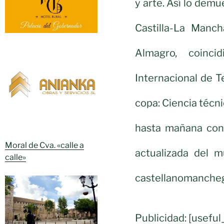
y arte. Así lo demu
Castilla-La Manc
Almagro, coinci
Internacional de Tea
copa: Ciencia técnic
hasta mañana con 
Moral de Cva. «calle a
actualizada del m
calle»
castellanomanche
Publicidad: [usef