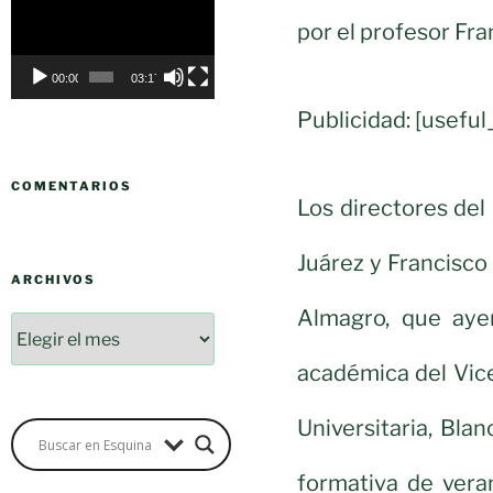
de
por el profesor Fra
vídeo
00:00
03:17
Publicidad: [usef
COMENTARIOS
Los directores del
Juárez y Francisc
ARCHIVOS
Almagro, que ayer
académica del Vic
Universitaria, Bla
formativa de vera