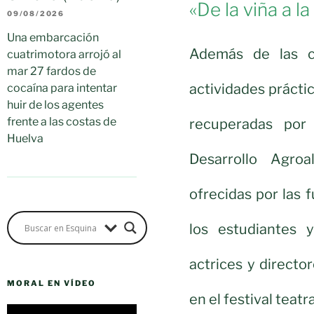
«De la viña a l
09/08/2026
Una embarcación
Además de las ch
cuatrimotora arrojó al
mar 27 fardos de
actividades prácti
cocaína para intentar
huir de los agentes
frente a las costas de
recuperadas por 
Huelva
Desarrollo Agroa
ofrecidas por las 
los estudiantes y
actrices y directo
MORAL EN VÍDEO
en el festival teatr
Reproductor