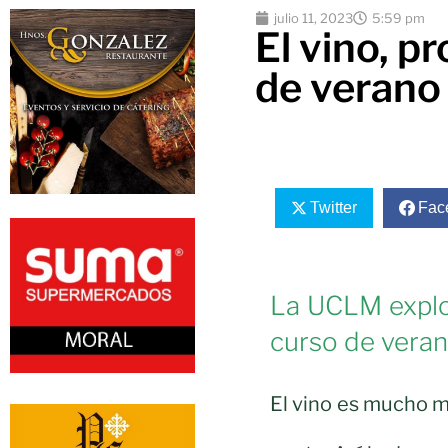
julio 11, 2023
5:59 pm
El vino, p
de verano
Twitter
Fac
La UCLM explora
curso de veran
El vino es mucho má