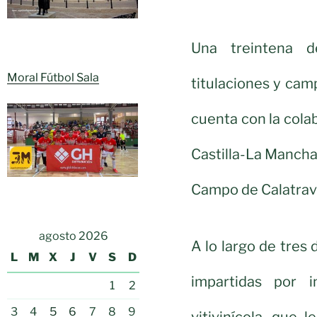
Una treintena d
Moral Fútbol Sala
titulaciones y cam
cuenta con la cola
Castilla-La Mancha
Campo de Calatrav
agosto 2026
A lo largo de tres 
L
M
X
J
V
S
D
impartidas por i
1
2
3
4
5
6
7
8
9