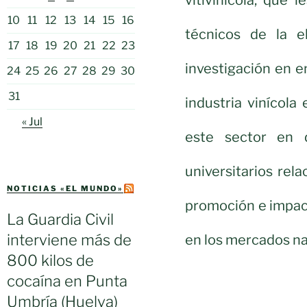
vitivinícola, que 
10
11
12
13
14
15
16
técnicos de la el
17
18
19
20
21
22
23
investigación en e
24
25
26
27
28
29
30
31
industria vinícola 
« Jul
este sector en 
universitarios rel
NOTICIAS «EL MUNDO»
promoción e impac
La Guardia Civil
interviene más de
en los mercados na
800 kilos de
cocaína en Punta
Umbría (Huelva)