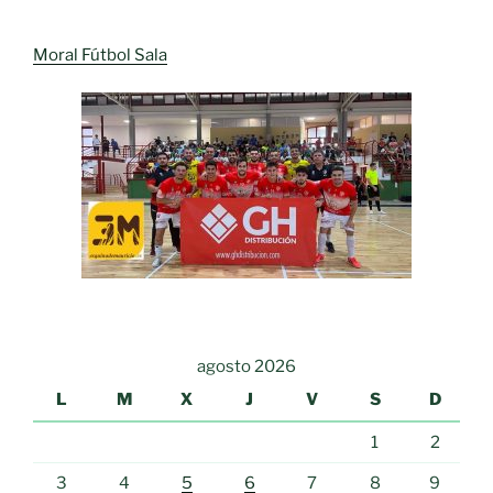
Moral Fútbol Sala
agosto 2026
L
M
X
J
V
S
D
1
2
3
4
5
6
7
8
9