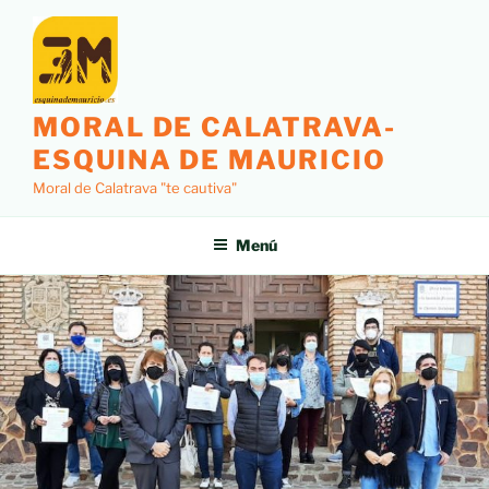
MORAL DE CALATRAVA-
ESQUINA DE MAURICIO
Moral de Calatrava "te cautiva"
Menú