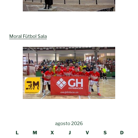
Moral Fútbol Sala
agosto 2026
L
M
X
J
V
S
D