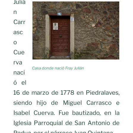
Juliá
n
Carr
asc
o
Cue
rva
Casa donde nació Fray Julián
naci
ó el
16 de marzo de 1778 en Piedralaves,
siendo hijo de Miguel Carrasco e
Isabel Cuerva. Fue bautizado, en la
Iglesia Parroquial de San Antonio de
Padua, por el párroco Juan Quintana.