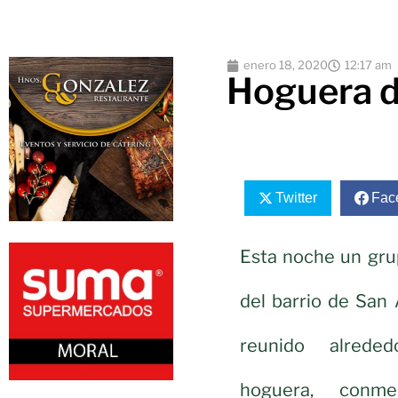
enero 18, 2020
12:17 am
Hoguera d
Twitter
Fac
Esta noche un gru
del barrio de San
reunido alred
hoguera, conm