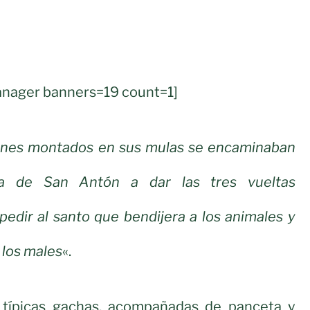
nager banners=19 count=1]
anes montados en sus mulas se encaminaban
eta de San Antón a dar las tres vueltas
 pedir al santo que bendijera a los animales y
s los males
«.
 típicas gachas, acompañadas de panceta y