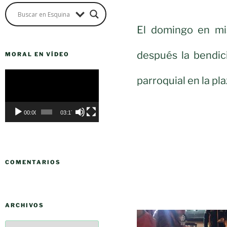
El domingo en mis
después la bendic
MORAL EN VÍDEO
Reproductor
parroquial en la pl
de
vídeo
00:00
03:17
COMENTARIOS
ARCHIVOS