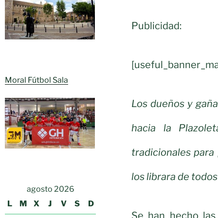
Publicidad:
[useful_banner_ma
Moral Fútbol Sala
Los dueños y gañ
hacia la Plazol
tradicionales para
los librara de todo
agosto 2026
L
M
X
J
V
S
D
Se han hecho las