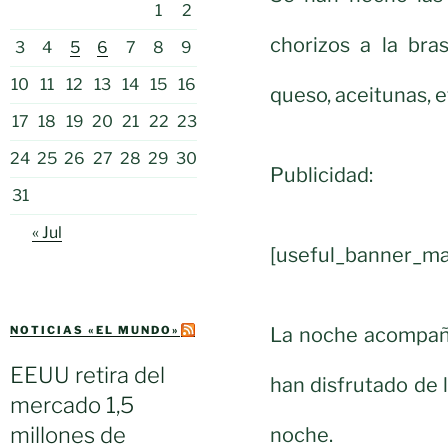
1
2
chorizos a la bra
3
4
5
6
7
8
9
10
11
12
13
14
15
16
queso, aceitunas, e
17
18
19
20
21
22
23
24
25
26
27
28
29
30
Publicidad:
31
« Jul
[useful_banner_ma
La noche acompañab
NOTICIAS «EL MUNDO»
EEUU retira del
han disfrutado de 
mercado 1,5
millones de
noche.