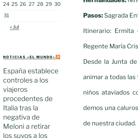
24
25
26
27
28
29
30
Pasos:
Sagrada Entr
31
« Jul
Itinerario: Ermit
Regente María Cris
NOTICIAS «EL MUNDO»
Desde la Junta d
España establece
animar a todas las 
controles a los
viajeros
niños ataviados c
procedentes de
Italia tras la
demos una calurosa
negativa de
de nuestra ciudad.
Meloni a retirar
los suyos a los