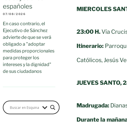
españoles
MIERCOLES SANT
07/08/2026
En caso contrario, el
Ejecutivo de Sánchez
23:00 H.
Vía Crucis
advierte de que se verá
obligado a "adoptar
Itinerario:
Parroqui
medidas proporcionales
para proteger los
Católicos, Jesús Ve
intereses y la dignidad"
de sus ciudadanos
JUEVES SANTO, 
Madrugada:
Dianas
Durante la mañana