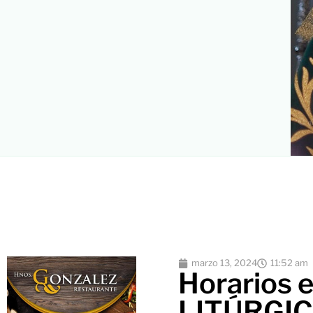
marzo 13, 2024
11:52 am
Horarios e
LITÚRGIC