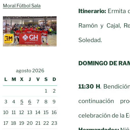
Moral Fútbol Sala
Itinerario:
Ermita d
Ramón y Cajal, Re
Soledad.
DOMINGO DE RA
agosto 2026
L
M
X
J
V
S
D
11:30 H
. Bendició
1
2
continuación pr
3
4
5
6
7
8
9
10
11
12
13
14
15
16
celebración de la E
17
18
19
20
21
22
23
Hermandades:
Niñ