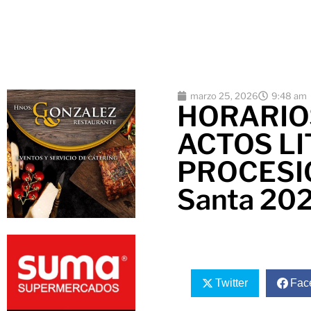
marzo 25, 2026
9:48 am
HORARIOS
ACTOS LI
PROCESI
Santa 202
Twitter
Fac