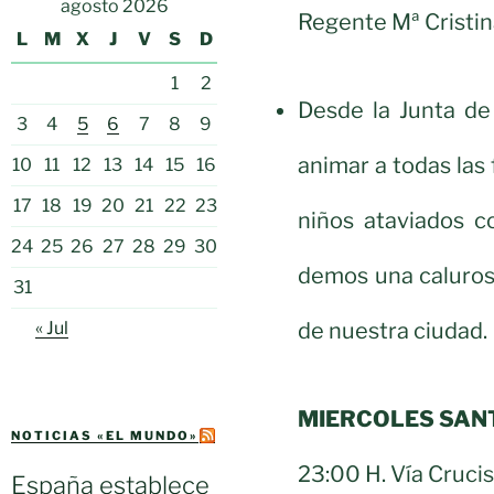
agosto 2026
Regente Mª Cristin
L
M
X
J
V
S
D
1
2
Desde la Junta d
3
4
5
6
7
8
9
animar a todas las 
10
11
12
13
14
15
16
17
18
19
20
21
22
23
niños ataviados c
24
25
26
27
28
29
30
demos una calurosa
31
de nuestra ciudad.
« Jul
MIERCOLES SANTO
NOTICIAS «EL MUNDO»
23:00 H. Vía Crucis
España establece