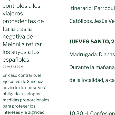
controles a los
Itinerario: Parroq
viajeros
procedentes de
Católicos, Jesús Ve
Italia tras la
negativa de
JUEVES SANTO, 2
Meloni a retirar
los suyos a los
Madrugada: Dianas 
españoles
Durante la mañana:
07/08/2026
En caso contrario, el
de la localidad, a
Ejecutivo de Sánchez
advierte de que se verá
obligado a "adoptar
medidas proporcionales
para proteger los
intereses y la dignidad"
10:30 H. Confesion