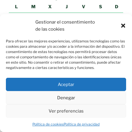
L
M
X
J
V
S
D
1
2
Gestionar el consentimiento
de las cookies
3
4
5
6
7
8
9
10
11
12
13
14
15
16
Para ofrecer las mejores experiencias, utilizamos tecnologías como las
cookies para almacenar y/o acceder a la información del dispositivo. El
17
18
19
20
21
22
23
consentimiento de estas tecnologías nos permitirá procesar datos
como el comportamiento de navegación o las identificaciones únicas
24
25
26
27
28
29
30
en este sitio. No consentir o retirar el consentimiento, puede afectar
negativamente a ciertas características y funciones.
31
« Jul
Aceptar
Denegar
Ver preferencias
NOTICIAS «EL MUNDO»
Vivas pide a Europa el "blindaje" de la
Política de cookies
Política de privacidad