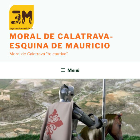
MORAL DE CALATRAVA-
ESQUINA DE MAURICIO
Moral de Calatrava "te cautiva"
Menú