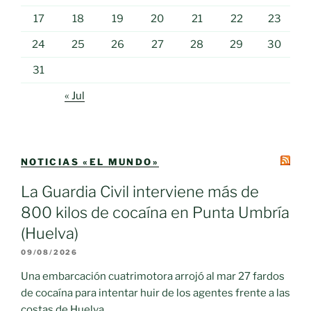
17
18
19
20
21
22
23
24
25
26
27
28
29
30
31
« Jul
NOTICIAS «EL MUNDO»
La Guardia Civil interviene más de
800 kilos de cocaína en Punta Umbría
(Huelva)
09/08/2026
Una embarcación cuatrimotora arrojó al mar 27 fardos
de cocaína para intentar huir de los agentes frente a las
costas de Huelva