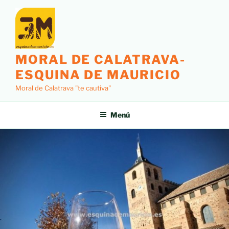
MORAL DE CALATRAVA-
ESQUINA DE MAURICIO
Moral de Calatrava "te cautiva"
Menú