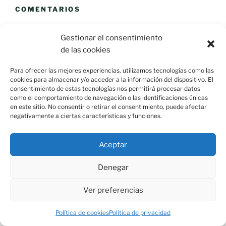
COMENTARIOS
Gestionar el consentimiento
de las cookies
ARCHIVOS
Para ofrecer las mejores experiencias, utilizamos tecnologías como las
cookies para almacenar y/o acceder a la información del dispositivo. El
consentimiento de estas tecnologías nos permitirá procesar datos
como el comportamiento de navegación o las identificaciones únicas
en este sitio. No consentir o retirar el consentimiento, puede afectar
negativamente a ciertas características y funciones.
Aceptar
Denegar
Ver preferencias
Esquina de Mauricio, C/ Esparto, 37. 13350 Moral de
Política de cookies
Política de privacidad
Calatrava (C.Real) info@esquinademauricio.es