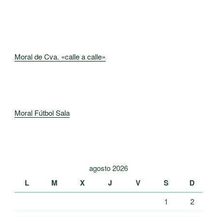
Moral de Cva. «calle a calle»
Moral Fútbol Sala
agosto 2026
L
M
X
J
V
S
D
1
2