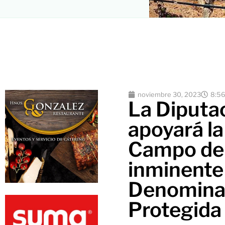
noviembre 30, 2023
8:5
La Diputa
apoyará la
Campo de 
inminente
Denominac
Protegida