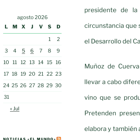
presidente de la
agosto 2026
circunstancia que 
L
M
X
J
V
S
D
1
2
el Desarrollo del 
3
4
5
6
7
8
9
10
11
12
13
14
15
16
Muñoz de Cuerva 
17
18
19
20
21
22
23
llevar a cabo dife
24
25
26
27
28
29
30
vino que se produ
31
« Jul
Pretenden present
elabora y también 
NOTICIAS «EL MUNDO»