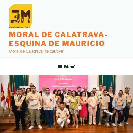
MORAL DE CALATRAVA-
ESQUINA DE MAURICIO
Moral de Calatrava "te cautiva"
Menú