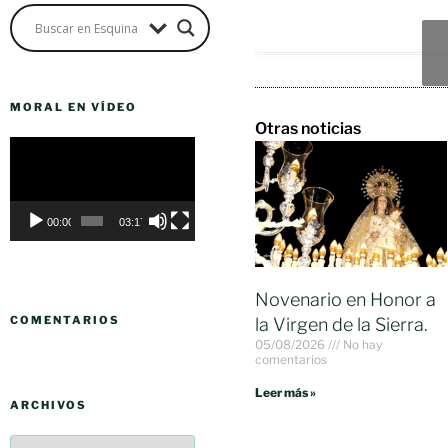
MORAL EN VÍDEO
Otras noticias
Reproductor
de
vídeo
00:00
03:17
Novenario en Honor a
COMENTARIOS
la Virgen de la Sierra.
05/08/2026
No hay
comentarios
Leer más »
ARCHIVOS