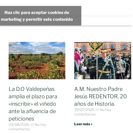
Haz clic para aceptar cookies de
marketing y permitir este contenido
La D.O Valdepeñas
A.M. Nuestro Padre
amplia el plazo para
Jesús REDENTOR, 20
«inscribir» el viñedo
años de Historia.
29/07/2026
No hay
ante la afluencia de
comentarios
peticiones
Leer más »
05/08/2026
No hay
comentarios