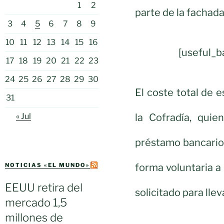
1
2
parte de la fachada 
3
4
5
6
7
8
9
10
11
12
13
14
15
16
[useful_
17
18
19
20
21
22
23
24
25
26
27
28
29
30
El coste total de 
31
la Cofradía, quie
« Jul
préstamo bancario 
forma voluntaria a
NOTICIAS «EL MUNDO»
EEUU retira del
solicitado para llev
mercado 1,5
millones de