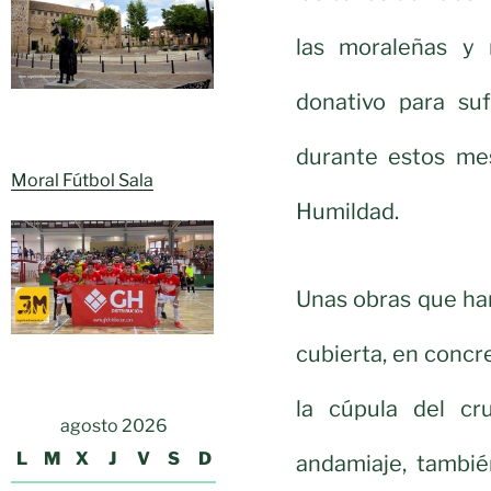
las moraleñas y
donativo para su
durante estos mes
Moral Fútbol Sala
Humildad.
Unas obras que han
cubierta, en concre
la cúpula del cr
agosto 2026
L
M
X
J
V
S
D
andamiaje, tambié