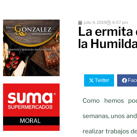
julio 4, 2019
6:57 pm
La ermita 
la Humilda
Twitter
Fac
Como hemos podi
semanas, unos anda
realizar trabajos d