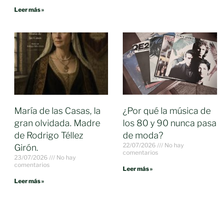
Leer más »
María de las Casas, la
¿Por qué la música de
gran olvidada. Madre
los 80 y 90 nunca pasa
de Rodrigo Téllez
de moda?
22/07/2026
No hay
Girón.
comentarios
23/07/2026
No hay
comentarios
Leer más »
Leer más »