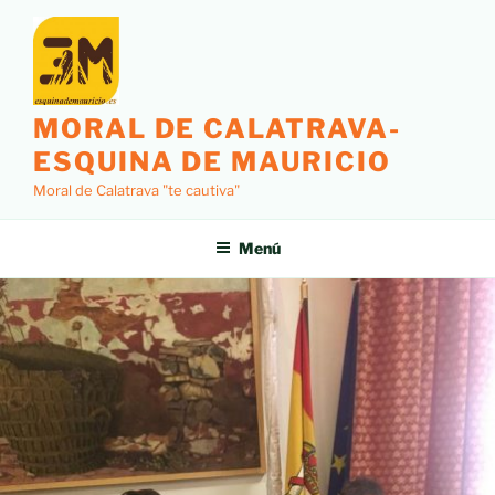
MORAL DE CALATRAVA-
ESQUINA DE MAURICIO
Moral de Calatrava "te cautiva"
Menú