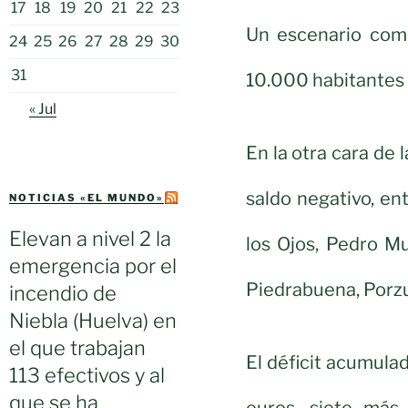
17
18
19
20
21
22
23
Un escenario comp
24
25
26
27
28
29
30
31
10.000 habitantes d
« Jul
En la otra cara d
saldo negativo, ent
NOTICIAS «EL MUNDO»
Elevan a nivel 2 la
los Ojos, Pedro M
emergencia por el
Piedrabuena, Porzu
incendio de
Niebla (Huelva) en
el que trabajan
El déficit acumulad
113 efectivos y al
que se ha
euros, siete más