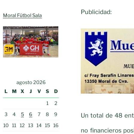
Publicidad:
Moral Fútbol Sala
agosto 2026
L
M
X
J
V
S
D
1
2
3
4
5
6
7
8
9
Un total de 48 ent
10
11
12
13
14
15
16
no financieros pos