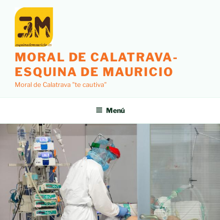
MORAL DE CALATRAVA-
ESQUINA DE MAURICIO
Moral de Calatrava "te cautiva"
Menú