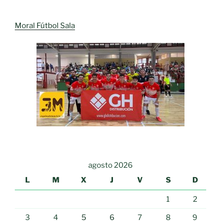
Moral Fútbol Sala
agosto 2026
L
M
X
J
V
S
D
1
2
3
4
5
6
7
8
9