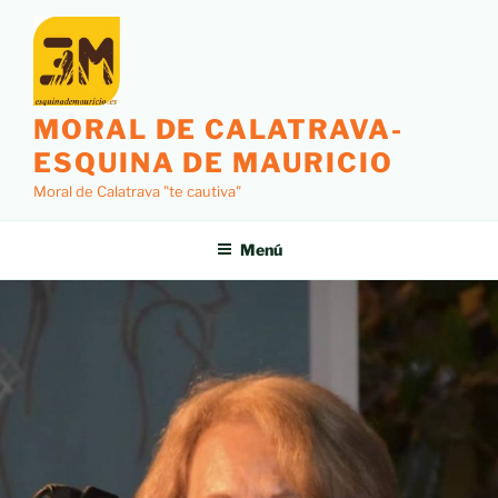
MORAL DE CALATRAVA-
ESQUINA DE MAURICIO
Moral de Calatrava "te cautiva"
Menú