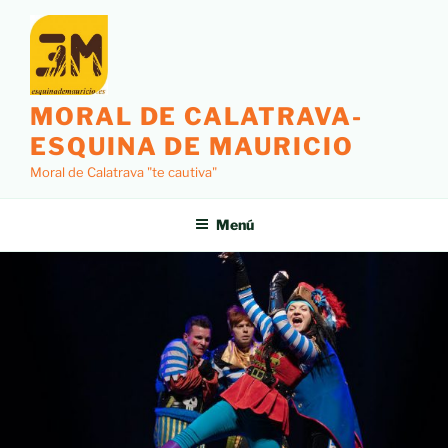
MORAL DE CALATRAVA-
ESQUINA DE MAURICIO
Moral de Calatrava "te cautiva"
Menú