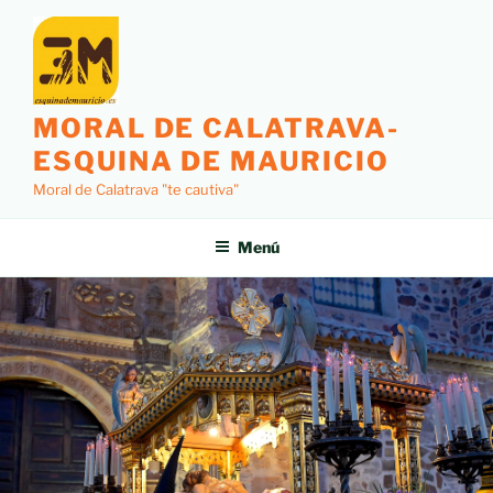
MORAL DE CALATRAVA-
ESQUINA DE MAURICIO
Moral de Calatrava "te cautiva"
Menú