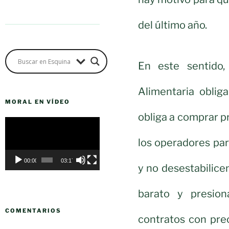
del último año.
En este sentido
Alimentaria oblig
MORAL EN VÍDEO
obliga a comprar p
Reproductor
de
los operadores pa
vídeo
00:00
03:17
y no desestabilic
barato y presion
COMENTARIOS
contratos con pre