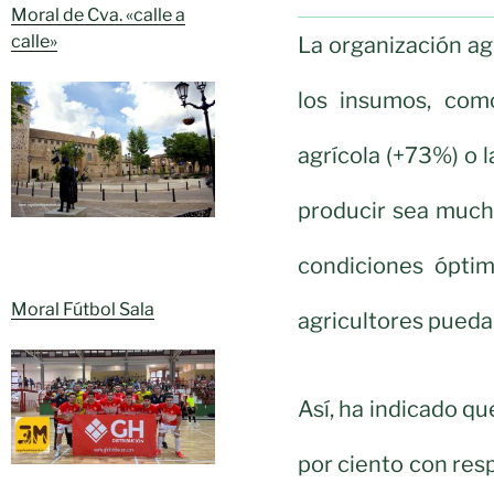
Moral de Cva. «calle a
calle»
La organización ag
los insumos, como
agrícola (+73%) o 
producir sea much
condiciones ópti
Moral Fútbol Sala
agricultores puedan
Así, ha indicado qu
por ciento con res