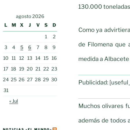
130.000 toneladas 
agosto 2026
L
M
X
J
V
S
D
Como ya advirtiera
1
2
de Filomena que a
3
4
5
6
7
8
9
medida a Albacete 
10
11
12
13
14
15
16
17
18
19
20
21
22
23
24
25
26
27
28
29
30
Publicidad: [usef
31
« Jul
Muchos olivares f
además de todos a
NOTICIAS «EL MUNDO»