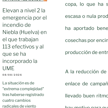
copa, lo que ha 
Elevan a nivel 2 la
escasa o nula prod
emergencia por el
incendio de
ha aportado benef
Niebla (Huelva) en
el que trabajan
cosechas por encim
113 efectivos y al
producción de entr
que se ha
incorporado la
UME
A la reducción de
08/08/2026
enlace de campaña
La situación es de
"extrema complejidad"
tras haberse registrado
llevado buen ritm
cuatro cambios
radicales de viento
hay motivo para que