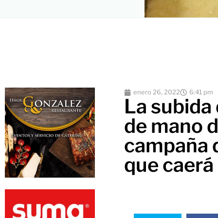
enero 26, 2022
6:41 pm
La subida 
de mano d
campaña d
que caerá