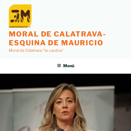
MORAL DE CALATRAVA-
ESQUINA DE MAURICIO
Moral de Calatrava "te cautiva"
Menú