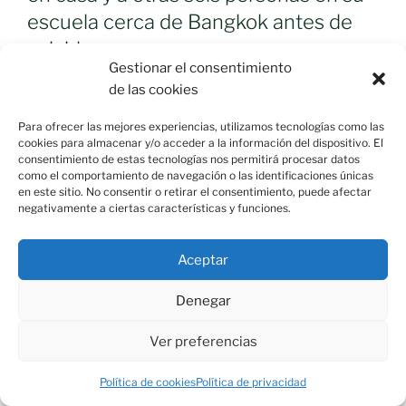
escuela cerca de Bangkok antes de
suicidarse
Gestionar el consentimiento
07/08/2026
de las cookies
Según las primeras informaciones, entre los fallecidos
figura la persona que ha abierto fuego, que sería un
Para ofrecer las mejores experiencias, utilizamos tecnologías como las
cookies para almacenar y/o acceder a la información del dispositivo. El
adolescente
consentimiento de estas tecnologías nos permitirá procesar datos
como el comportamiento de navegación o las identificaciones únicas
en este sitio. No consentir o retirar el consentimiento, puede afectar
negativamente a ciertas características y funciones.
Aceptar
Denegar
MORAL EN VÍDEO
Ver preferencias
Reproductor
Política de cookies
Política de privacidad
de