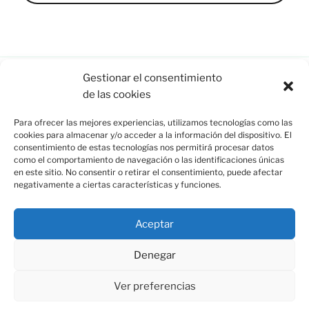
Gestionar el consentimiento
de las cookies
Esquina de Mauricio, C/ Esparto, 37. 13350 Moral de
Para ofrecer las mejores experiencias, utilizamos tecnologías como las
Calatrava (C.Real) info@esquinademauricio.es
cookies para almacenar y/o acceder a la información del dispositivo. El
consentimiento de estas tecnologías nos permitirá procesar datos
«Aviso Legal»
como el comportamiento de navegación o las identificaciones únicas
en este sitio. No consentir o retirar el consentimiento, puede afectar
negativamente a ciertas características y funciones.
Aceptar
Denegar
Ver preferencias
Política de privacidad
Funciona gracias a WordPress