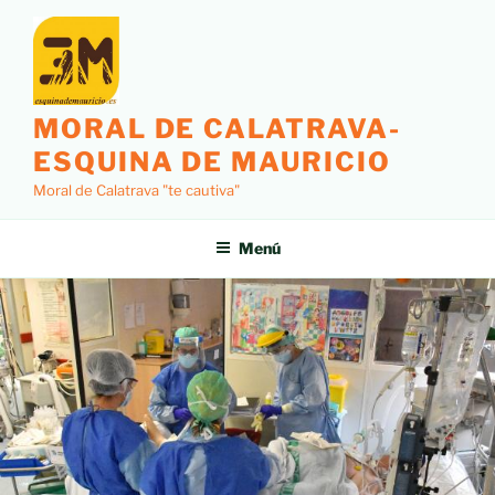
MORAL DE CALATRAVA-
ESQUINA DE MAURICIO
Moral de Calatrava "te cautiva"
Menú