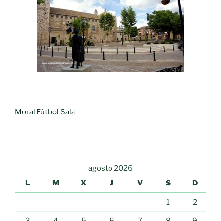
Moral Fútbol Sala
agosto 2026
L
M
X
J
V
S
D
1
2
3
4
5
6
7
8
9