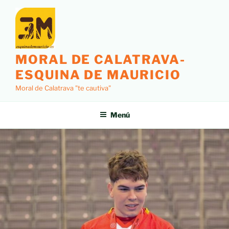
MORAL DE CALATRAVA-
ESQUINA DE MAURICIO
Moral de Calatrava "te cautiva"
Menú