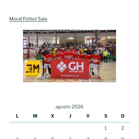
Moral Fútbol Sala
agosto 2026
L
M
X
J
V
S
D
1
2