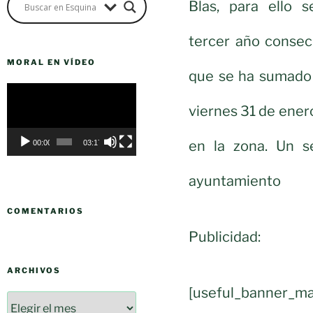
Blas, para ello 
tercer año consec
MORAL EN VÍDEO
que se ha sumado e
Reproductor
de
viernes 31 de ener
vídeo
en la zona. Un s
00:00
03:17
ayuntamiento
COMENTARIOS
Publicidad:
ARCHIVOS
[useful_banner_ma