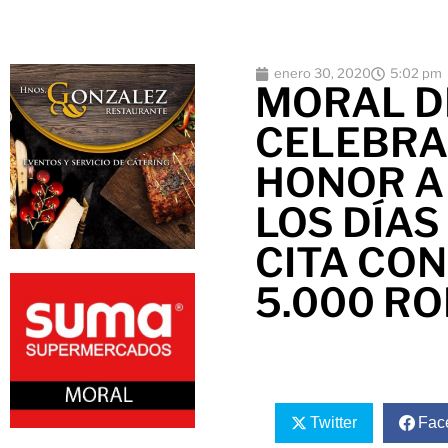
enero 30, 2020
5:02 pm
MORAL D
CELEBRA
HONOR A
LOS DÍAS
CITA CO
5.000 R
Twitter
Fac