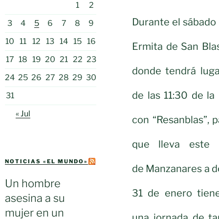
1
2
Durante el sábado l
3
4
5
6
7
8
9
10
11
12
13
14
15
16
Ermita de San Blas
17
18
19
20
21
22
23
donde tendrá luga
24
25
26
27
28
29
30
de las 11:30 de l
31
« Jul
con “Resanblas”, p
que lleva este 
NOTICIAS «EL MUNDO»
de Manzanares a do
Un hombre
31 de enero tiene
asesina a su
mujer en un
una jornada de ta