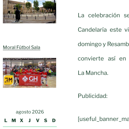
La celebración s
Candelaría este v
domingo y Resambla
Moral Fútbol Sala
convierte así en 
La Mancha.
Publicidad:
agosto 2026
[useful_banner_ma
L
M
X
J
V
S
D